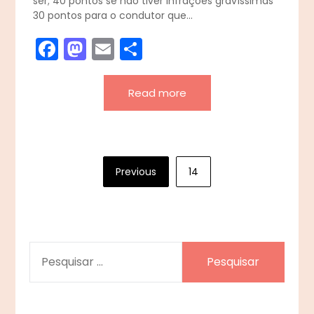
ser; 40 pontos se não tiver infrações gravíssimas
30 pontos para o condutor que…
Facebook
Mastodon
Email
Share
Read more
Paginação
Previous
14
de
posts
PESQUISAR
POR: