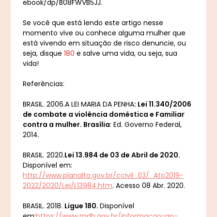
ebook/dp/B08FWVB5JJ.
Se você que está lendo este artigo nesse
momento vive ou conhece alguma mulher que
está vivendo em situação de risco denuncie, ou
seja, disque
180
e salve uma vida, ou seja, sua
vida!
Referências:
BRASIL. 2006.A LEI MARIA DA PENHA
: Lei 11.340/2006
de combate a violência doméstica e Familiar
contra a mulher. Brasília
: Ed. Governo Federal,
2014.
BRASIL. 2020.
Lei 13.984 de 03 de Abril de 2020.
Disponível em:
http://www.planalto.gov.br/ccivil_03/_Ato2019-
2022/2020/Lei/L13984.htm
. Acesso 08 Abr. 2020.
BRASIL. 2018.
Ligue 180.
Disponível
em:
https://www.mdh.gov.br/informacao-ao-